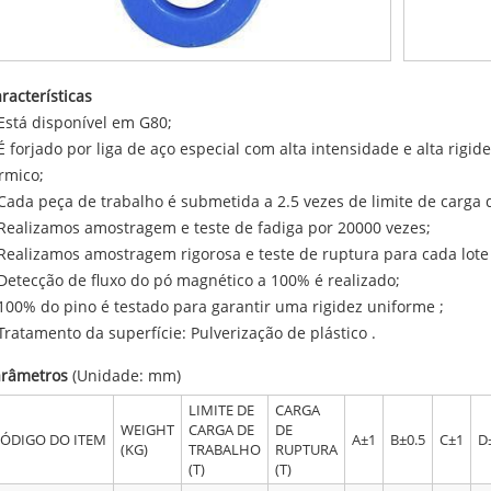
racterísticas
Está disponível em G80;
É forjado por liga de aço especial com alta intensidade e alta rigi
rmico;
Cada peça de trabalho é submetida a 2.5 vezes de limite de carga d
Realizamos amostragem e teste de fadiga por 20000 vezes;
Realizamos amostragem rigorosa e teste de ruptura para cada lote
Detecção de fluxo do pó magnético a 100% é realizado;
100% do pino é testado para garantir uma rigidez uniforme ;
Tratamento da superfície: Pulverização de plástico .
arâmetros
(Unidade: mm)
LIMITE DE
CARGA
WEIGHT
CARGA DE
DE
ÓDIGO DO ITEM
A±1
B±0.5
C±1
D
(KG)
TRABALHO
RUPTURA
(T)
(T)