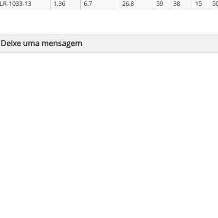
LR-1033-13
1.36
6.7
26.8
59
38
15
5
Deixe uma mensagem