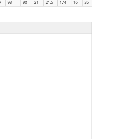
0
93
90
21
21.5
174
16
35