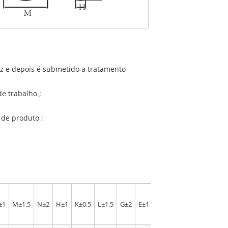
dez e depois é submetido a tratamento
e trabalho ;
 de produto ;
±1
M±1.5
N±2
H±1
K±0.5
L±1.5
G±2
E±1