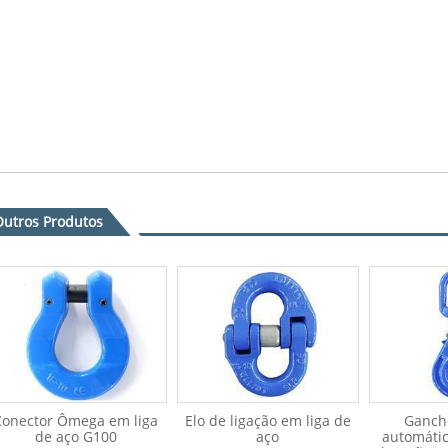
Outros Produtos
Conector Ômega em liga
Elo de ligação em liga de
Gancho
de aço G100
aço
automáti