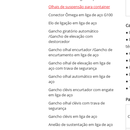
Olhais de suspensão para container
Conector Ômega em liga de aço G100
Elo de ligação em liga de aço
Ca
Gancho giratório automático
● 
/Gancho de elevação com
● 
destorcedor
té
Gancho olhal encurtador /Gancho de
● 
encurtamento em liga de aço
● 
Gancho olhal de elevação em liga de
● 
aço com trava de segurança
● 
Gancho olhal automático em liga de
● 
aço
● 
Gancho clévis encurtador com engate
em liga de aço
P
Gancho olhal clévis com trava de
segurança
C
Gancho clévis em liga de aço
Anelão de sustentação em liga de aço