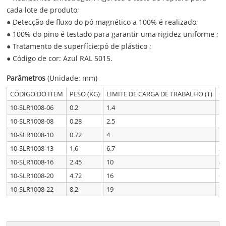
cada lote de produto;
● Detecção de fluxo do pó magnético a 100% é realizado;
● 100% do pino é testado para garantir uma rigidez uniforme ;
● Tratamento de superfície:pó de plástico ;
● Código de cor: Azul RAL 5015.
Parâmetros
(Unidade: mm)
CÓDIGO DO ITEM
PESO (KG)
LIMITE DE CARGA DE TRABALHO (T)
C
10-SLR1008-06
0.2
1.4
5.
10-SLR1008-08
0.28
2.5
1
10-SLR1008-10
0.72
4
1
10-SLR1008-13
1.6
6.7
26
10-SLR1008-16
2.45
10
4
10-SLR1008-20
4.72
16
6
10-SLR1008-22
8.2
19
7