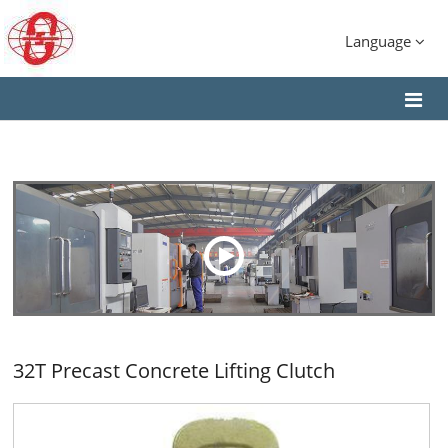
Language
32T Precast Concrete Lifting Clutch