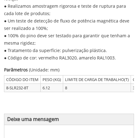
● Realizamos amostragem rigorosa e teste de ruptura para
cada lote de produtos;
● Um teste de detecção de fluxo de potência magnética deve
ser realizado a 100%;
● 100% do pino deve ser testado para garantir que tenham a
mesma rigidez;
● Tratamento da superfície: pulverização plástica.
● Código de cor: vermelho RAL3020, amarelo RAL1003.
Parâmetros
(Unidade: mm)
CÓDIGO DO ITEM
PESO (KG)
LIMITE DE CARGA DE TRABALHO(T)
CA
8-SLR232-8T
6.12
8
32
Deixe uma mensagem