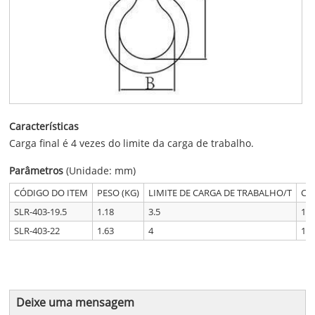
Características
Carga final é 4 vezes do limite da carga de trabalho.
Parâmetros
(Unidade: mm)
CÓDIGO DO ITEM
PESO (KG)
LIMITE DE CARGA DE TRABALHO/T
CA
SLR-403-19.5
1.18
3.5
14
SLR-403-22
1.63
4
16
Deixe uma mensagem