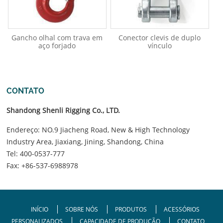
Gancho olhal com trava em
Conector clevis de duplo
aço forjado
vínculo
CONTATO
Shandong Shenli Rigging Co., LTD.
Endereço: NO.9 Jiacheng Road, New & High Technology
Industry Area, Jiaxiang, Jining, Shandong, China
Tel:
400-0537-777
Fax: +86-537-6988978
INÍCIO
SOBRE NÓS
PRODUTOS
ACESSÓRIOS
PERSONALIZADOS
CAPACIDADE DE PRODUÇÃO
CONTATO