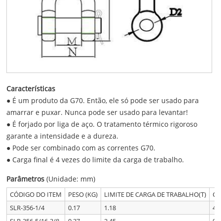
Características
● É um produto da G70. Então, ele só pode ser usado para
amarrar e puxar. Nunca pode ser usado para levantar!
● É forjado por liga de aço. O tratamento térmico rigoroso
garante a intensidade e a dureza.
● Pode ser combinado com as correntes G70.
● Carga final é 4 vezes do limite da carga de trabalho.
Parâmetros
(Unidade: mm)
CÓDIGO DO ITEM
PESO (KG)
LIMITE DE CARGA DE TRABALHO(T)
CA
SLR-356-1/4
0.17
1.18
4.