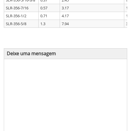
SLR-356-5/16-3/8
0.37
2.45
9.
SLR-356-7/16
0.57
3.17
12
SLR-356-1/2
0.71
4.17
16
SLR-356-5/8
1.3
7.94
31
Deixe uma mensagem